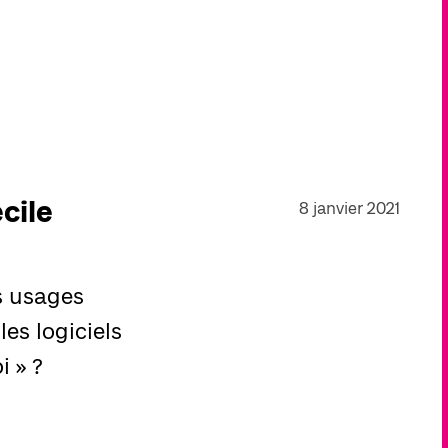
cile
8 janvier 2021
s usages
es logiciels
i » ?