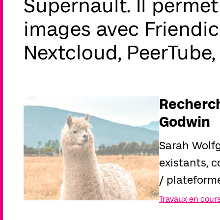
Supernault. Il perme
images avec Friendic
Nextcloud, PeerTube, 
Recherch
Godwin
Sarah Wolfg
existants, c
/ plateform
Travaux en cour